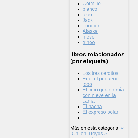
Colmillo
blanco
lobo
Jack
London
Alaska
nieve
trineo
libros relacionados
(por etiqueta)
Los tres cerditos
Edu, el pequeño
lobo
El niño que dormía
con nieve en la
cama
El hacha
El expreso polar
Más en esta categoría:
«
¡Oh, oh!
Hoyos »