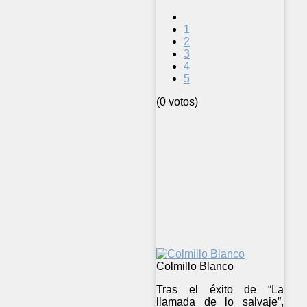
1
2
3
4
5
(0 votos)
Colmillo Blanco
Tras el éxito de “La
llamada de lo salvaje”,