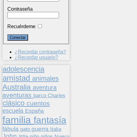
Contraseña
Recuérdeme
¿Recordar contraseña?
¿Recordar usuario?
adolescencia
amistad
animales
Australia
aventura
aventuras
barco
Charles
clásico
cuentos
escuela
España
familia
fantasía
fábula
guerra
gato
Italia
John
niños
little
niño
Nueva