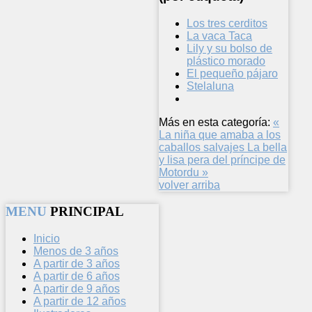
Los tres cerditos
La vaca Taca
Lily y su bolso de
plástico morado
El pequeño pájaro
Stelaluna
Más en esta categoría:
«
La niña que amaba a los
caballos salvajes
La bella
y lisa pera del príncipe de
Motordu »
volver arriba
MENU
PRINCIPAL
Inicio
Menos de 3 años
A partir de 3 años
A partir de 6 años
A partir de 9 años
A partir de 12 años