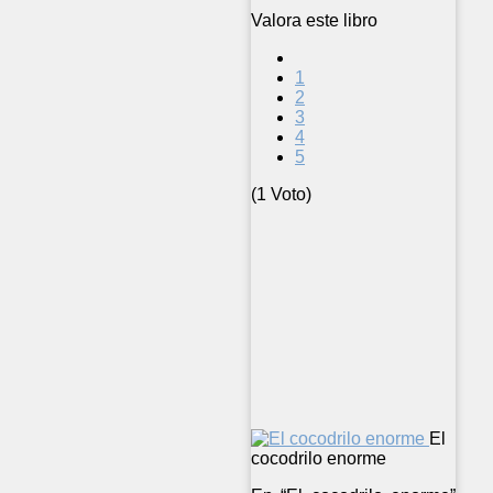
Valora este libro
1
2
3
4
5
(1 Voto)
El
cocodrilo enorme