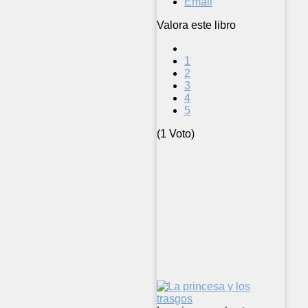
Email
Valora este libro
1
2
3
4
5
(1 Voto)