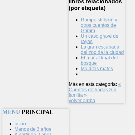
libros relacionados
(por etiqueta)
Rumpelstiltskin y
otros cuentos de
Grimm
Un caso grave de
rayas
La gran escapada
del zoo de la ciudad
El mar al final del
bosque
Malditas mates
Más en esta categoría:
«
Cuentos de hadas
Sin
familia »
volver arriba
MENU
PRINCIPAL
Inicio
Menos de 3 años
A partir de 3 años