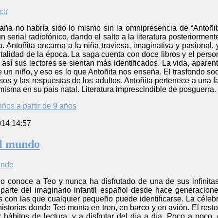
ña no habría sido lo mismo sin la omnipresencia de “Antoñit
n serial radiofónico, dando el salto a la literatura posteriorme
a. Antoñita encarna a la niña traviesa, imaginativa y pasiona
alidad de la época. La saga cuenta con doce libros y el perso
así sus lectores se sientan más identificados. La vida, aparen
e un niño, y eso es lo que Antoñita nos enseña. El trasfondo s
os y las respuestas de los adultos. Antoñita pertenece a una f
 misma en su país natal. Literatura imprescindible de posguerra.
iños a partir de 9 años
014 14:57
el mundo
 conoce a Teo y nunca ha disfrutado de una de sus infinitas h
 parte del imaginario infantil español desde hace generacione
s con las que cualquier pequeño puede identificarse. La célebr
istorias donde Teo monta en tren, en barco y en avión. El resto
r hábitos de lectura, y a disfrutar del día a día. Poco a poco