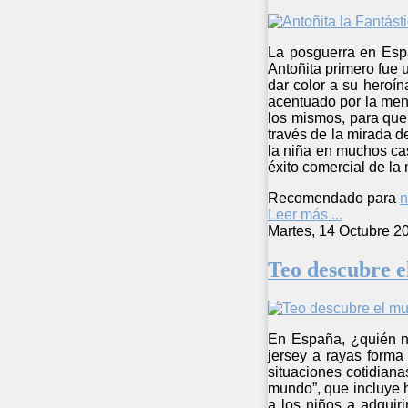
La posguerra en Espa
Antoñita primero fue u
dar color a su heroín
acentuado por la ment
los mismos, para que 
través de la mirada d
la niña en muchos cas
éxito comercial de la
Recomendado para
n
Leer más ...
Martes, 14 Octubre 2
Teo descubre 
En España, ¿quién no
jersey a rayas forma
situaciones cotidiana
mundo”, que incluye h
a los niños a adquiri