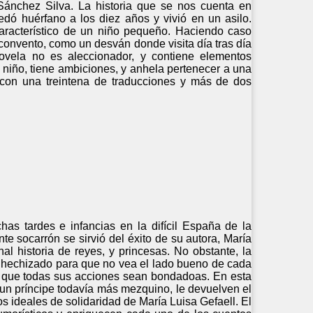
Sánchez Silva. La historia que se nos cuenta en
edó huérfano a los diez años y vivió en un asilo.
aracterístico de un niño pequeño. Haciendo caso
 convento, como un desván donde visita día tras día
novela no es aleccionador, y contiene elementos
 niño, tiene ambiciones, y anhela pertenecer a una
 con una treintena de traducciones y más de dos
has tardes e infancias en la difícil España de la
te socarrón se sirvió del éxito de su autora, María
nal historia de reyes, y princesas. No obstante, la
ha hechizado para que no vea el lado bueno de cada
ara que todas sus acciones sean bondadoas. En esta
jo, un príncipe todavía más mezquino, le devuelven el
s ideales de solidaridad de María Luisa Gefaell. El