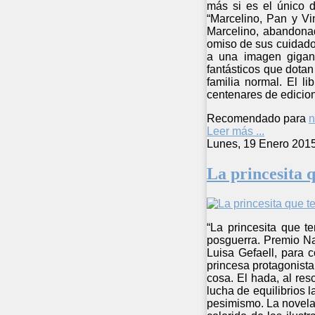
más si es el único 
“Marcelino, Pan y Vi
Marcelino, abandona
omiso de sus cuidador
a una imagen gigant
fantásticos que dotan
familia normal. El l
centenares de edicio
Recomendado para
n
Leer más ...
Lunes, 19 Enero 201
La princesita 
“La princesita que t
posguerra. Premio Nac
Luisa Gefaell, para c
princesa protagonist
cosa. El hada, al res
lucha de equilibrios l
pesimismo. La novela 