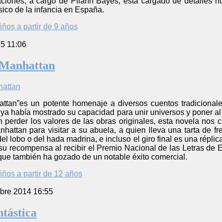
traciones, a cargo de Pilarín Bayés, está cargado de detalles
sico de la infancia en España.
iños a partir de 9 años
5 11:06
 Manhattan
tan”es un potente homenaje a diversos cuentos tradicionales de
ya había mostrado su capacidad para unir universos y poner al 
in perder los valores de las obras originales, esta novela no
hattan para visitar a su abuela, a quien lleva una tarta de f
 lobo o del hada madrina, e incluso el giro final es una réplica a
 su recompensa al recibir el Premio Nacional de las Letras de 
que también ha gozado de un notable éxito comercial.
iños a partir de 12 años
bre 2014 16:55
ntástica