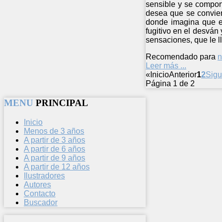
sensible y se comport
desea que se convier
donde imagina que es
fugitivo en el desvá
sensaciones, que le l
Recomendado para
n
Leer más ...
«
Inicio
Anterior
1
2
Sigu
Página 1 de 2
MENU
PRINCIPAL
Inicio
Menos de 3 años
A partir de 3 años
A partir de 6 años
A partir de 9 años
A partir de 12 años
Ilustradores
Autores
Contacto
Buscador