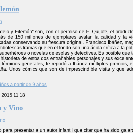
ilemón
delo y Filemón” son, con el permiso de El Quijote, el product
más de 150 millones de ejemplares avalan la calidad y la 
cadas conservando su frescura original. Francisco Ibáñez, mag
mbolescas tramas que en el fondo son una ácida crítica a la polí
e superhéroes o novelas de espías y detectives. Es posible qu
historieta de estos dos entrañables personajes y sus excelent
n términos generales, le reportó a Ibáñez múltiples premios, 
aña. Unos cómics que son de imprescindible visita y que a
iños a partir de 9 años
o 2015 11:18
 y Vino
 para presentar a un autor infantil que citar que ha sido gal