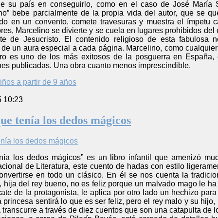
de su país en conseguirlo, como en el caso de José María 
no” bebe parcialmente de la propia vida del autor, que se qu
do en un convento, comete travesuras y muestra el ímpetu c
es, Marcelino se divierte y se cuela en lugares prohibidos del
e de Jesucristo. El contenido religioso de esta fabulosa 
 de un aura especial a cada página. Marcelino, como cualquier
ibro es uno de los más exitosos de la posguerra en España,
nes publicadas. Una obra cuanto menos imprescindible.
iños a partir de 9 años
5 10:23
que tenía los dedos mágicos
enía los dedos mágicos” es un libro infantil que amenizó muc
ional de Literatura, este cuento de hadas con estilo ligeramen
onvertirse en todo un clásico. En él se nos cuenta la tradicio
a, hija del rey bueno, no es feliz porque un malvado mago le 
cate de la protagonista, le aplica por otro lado un hechizo p
a princesa sentirá lo que es ser feliz, pero el rey malo y su hi
transcurre a través de diez cuentos que son una catapulta de lo