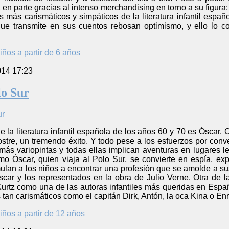
, en parte gracias al intenso merchandising en torno a su figura
 más carismáticos y simpáticos de la literatura infantil españ
ue transmite en sus cuentos rebosan optimismo, y ello lo c
iños a partir de 6 años
014 17:23
lo Sur
e la literatura infantil española de los años 60 y 70 es Óscar.
postre, un tremendo éxito. Y todo pese a los esfuerzos por conve
 más variopintas y todas ellas implican aventuras en lugares 
o Óscar, quien viaja al Polo Sur, se convierte en espía, exp
mulan a los niños a encontrar una profesión que se amolde a su
scar y los representados en la obra de Julio Verne. Otra de l
rtz como una de las autoras infantiles más queridas en España
 tan carismáticos como el capitán Dirk, Antón, la oca Kina o En
iños a partir de 12 años