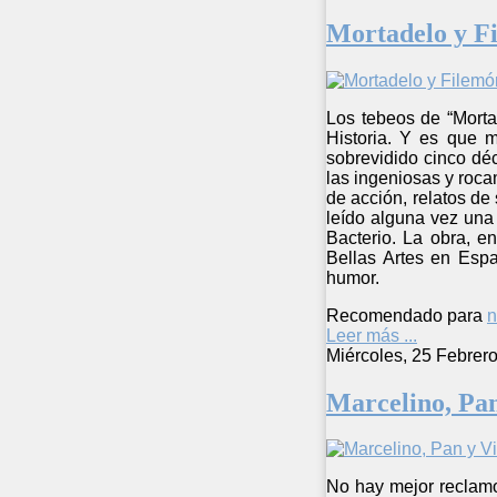
Mortadelo y F
Los tebeos de “Morta
Historia. Y es que 
sobrevidido cinco dé
las ingeniosas y roca
de acción, relatos d
leído alguna vez una 
Bacterio. La obra, e
Bellas Artes en Esp
humor.
Recomendado para
n
Leer más ...
Miércoles, 25 Febrer
Marcelino, Pan
No hay mejor reclamo