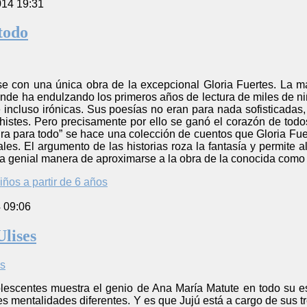
014 19:31
todo
e con una única obra de la excepcional Gloria Fuertes. La mad
onde ha endulzando los primeros años de lectura de miles de ni
 e incluso irónicas. Sus poesías no eran para nada sofisticadas
histes. Pero precisamente por ello se ganó el corazón de todo
ra para todo” se hace una colección de cuentos que Gloria Fue
es. El argumento de las historias roza la fantasía y permite 
a genial manera de aproximarse a la obra de la conocida como “
iños a partir de 6 años
4 09:06
Ulises
lescentes muestra el genio de Ana María Matute en todo su es
s mentalidades diferentes. Y es que Jujú está a cargo de sus t