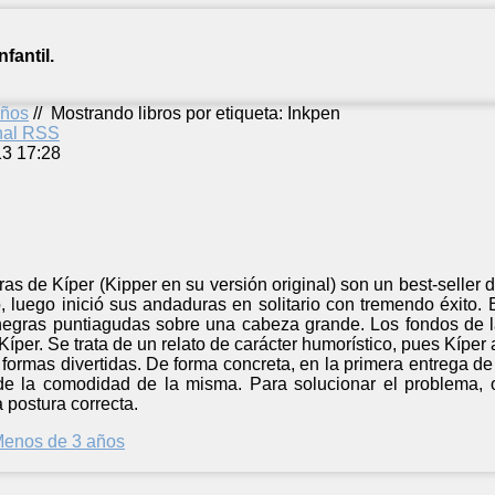
fantil.
años
//
Mostrando libros por etiqueta: Inkpen
anal RSS
13 17:28
as de Kíper (Kipper en su versión original) son un best-seller d
 luego inició sus andaduras en solitario con tremendo éxito. 
negras puntiagudas sobre una cabeza grande. Los fondos de la
Kíper. Se trata de un relato de carácter humorístico, pues Kíper
 formas divertidas. De forma concreta, en la primera entrega de
de la comodidad de la misma. Para solucionar el problema, 
a postura correcta.
enos de 3 años