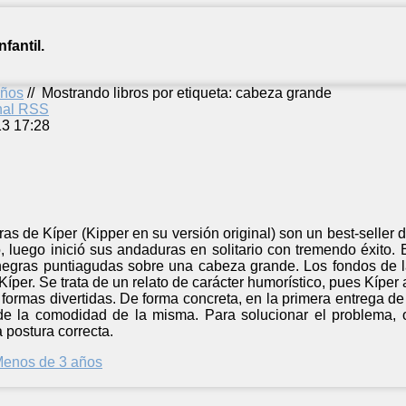
fantil.
años
//
Mostrando libros por etiqueta: cabeza grande
anal RSS
13 17:28
as de Kíper (Kipper en su versión original) son un best-seller d
 luego inició sus andaduras en solitario con tremendo éxito. 
negras puntiagudas sobre una cabeza grande. Los fondos de la
Kíper. Se trata de un relato de carácter humorístico, pues Kíper
 formas divertidas. De forma concreta, en la primera entrega de
de la comodidad de la misma. Para solucionar el problema, 
a postura correcta.
enos de 3 años