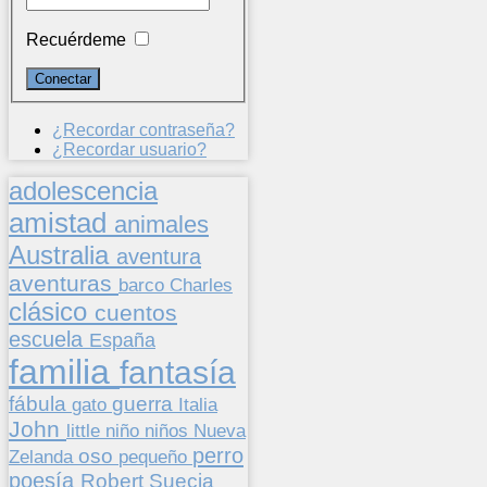
Recuérdeme
¿Recordar contraseña?
¿Recordar usuario?
adolescencia
amistad
animales
Australia
aventura
aventuras
barco
Charles
clásico
cuentos
escuela
España
familia
fantasía
fábula
guerra
gato
Italia
John
niños
little
niño
Nueva
perro
oso
pequeño
Zelanda
poesía
Suecia
Robert