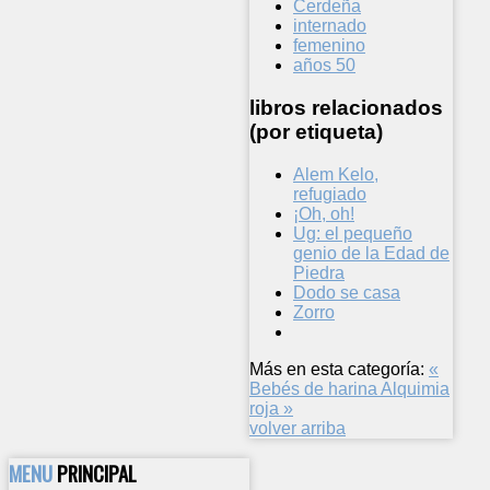
Cerdeña
internado
femenino
años 50
libros relacionados
(por etiqueta)
Alem Kelo,
refugiado
¡Oh, oh!
Ug: el pequeño
genio de la Edad de
Piedra
Dodo se casa
Zorro
Más en esta categoría:
«
Bebés de harina
Alquimia
roja »
volver arriba
MENU
PRINCIPAL