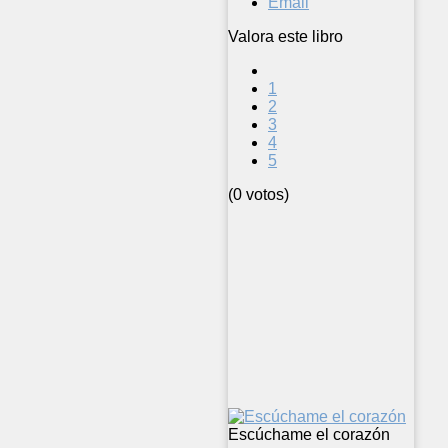
Email
Valora este libro
1
2
3
4
5
(0 votos)
Escúchame el corazón