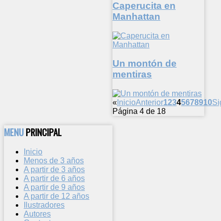
Caperucita en
Manhattan
Un montón de
mentiras
«
Inicio
Anterior
1
2
3
4
5
6
7
8
9
10
Si
Página 4 de 18
MENU
PRINCIPAL
Inicio
Menos de 3 años
A partir de 3 años
A partir de 6 años
A partir de 9 años
A partir de 12 años
Ilustradores
Autores