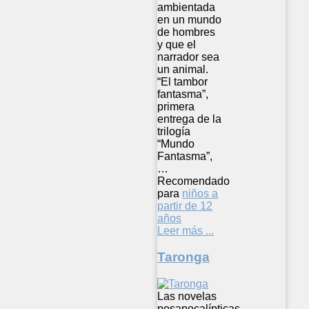
ambientada
en un mundo
de hombres
y que el
narrador sea
un animal.
“El tambor
fantasma”,
primera
entrega de la
trilogía
“Mundo
Fantasma”,
…
Recomendado
para
niños a
partir de 12
años
Leer más ...
Taronga
Las novelas
posapocalípticas