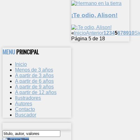
¡Te odio, Alison!
«
Inicio
Anterior
1
2
3
4
5
6
7
8
9
10
Si
Página 5 de 18
MENU
PRINCIPAL
Inicio
Menos de 3 años
A partir de 3 años
A partir de 6 años
A partir de 9 años
A partir de 12 años
Ilustradores
Autores
Contacto
Buscador