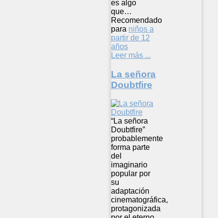
es algo
que…
Recomendado
para
niños a
partir de 12
años
Leer más ...
La señora
Doubtfire
“La señora
Doubtfire”
probablemente
forma parte
del
imaginario
popular por
su
adaptación
cinematográfica,
protagonizada
por el eterno