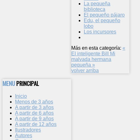
La pequeña
biblioteca
El pequeño pájaro
Edu, el pequeño
lobo
Los incursores
Más en esta categoría:
«
El inteligente Bill
Mi
malvada hermana
pequeña »
volver arriba
MENU
PRINCIPAL
Inicio
Menos de 3 años
A partir de 3 años
A partir de 6 años
A partir de 9 años
A partir de 12 años
Ilustradores
Autores