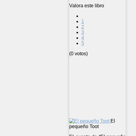
Valora este libro
1
2
3
4
5
(0 votos)
El
pequeño Toot