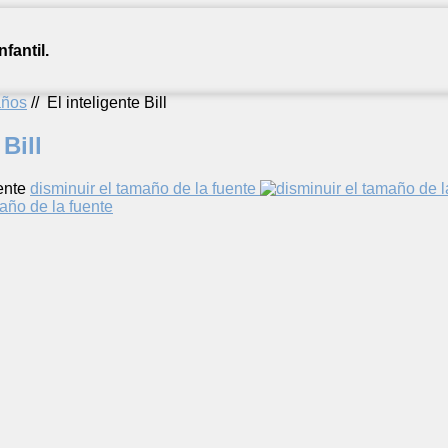
fantil.
años
//
El inteligente Bill
 Bill
ente
disminuir el tamaño de la fuente