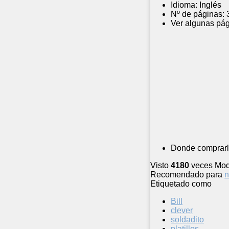
Idioma:
Inglés
Nº de páginas:
Ver algunas pág
Donde comprarl
Visto
4180
veces
Mod
Recomendado para
n
Etiquetado como
Bill
clever
soldadito
platillos