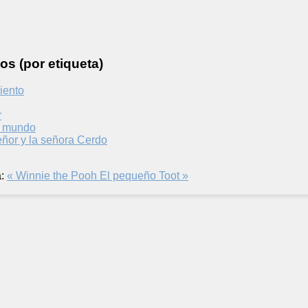
os (por etiqueta)
viento
r
l mundo
eñor y la señora Cerdo
:
« Winnie the Pooh
El pequeño Toot »