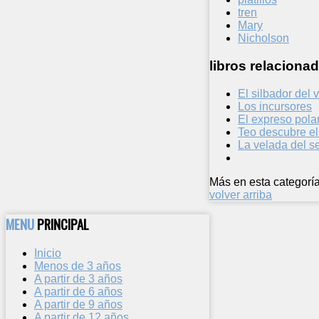
tren
Mary
Nicholson
libros relacionad
El silbador del 
Los incursores
El expreso pola
Teo descubre e
La velada del s
Más en esta categoría
volver arriba
MENU
PRINCIPAL
Inicio
Menos de 3 años
A partir de 3 años
A partir de 6 años
A partir de 9 años
A partir de 12 años