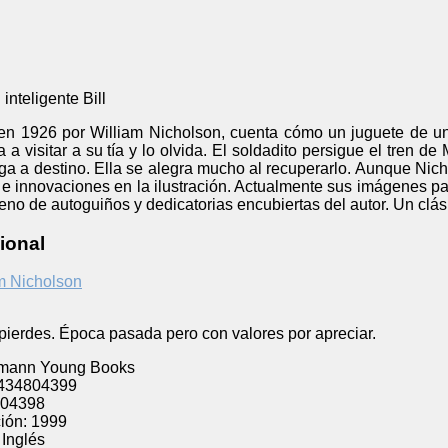
 inteligente Bill
ta en 1926 por William Nicholson, cuenta cómo un juguete de u
a visitar a su tía y lo olvida. El soldadito persigue el tren de
a a destino. Ella se alegra mucho al recuperarlo. Aunque Nicho
a e innovaciones en la ilustración. Actualmente sus imágenes p
lleno de autoguiños y dedicatorias encubiertas del autor. Un clás
ional
m Nicholson
 pierdes. Época pasada pero con valores por apreciar.
mann Young Books
434804399
04398
ión:
1999
Inglés