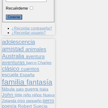
Recuérdeme
¿Recordar contraseña?
¿Recordar usuario?
adolescencia
amistad
animales
Australia
aventura
aventuras
barco
Charles
clásico
cuentos
escuela
España
familia
fantasía
fábula
guerra
gato
Italia
John
niños
little
niño
Nueva
perro
oso
pequeño
Zelanda
poesía
Suecia
Robert