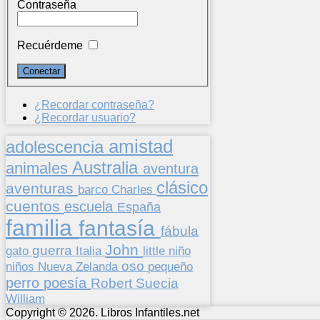
Contraseña
Recuérdeme
¿Recordar contraseña?
¿Recordar usuario?
amistad
adolescencia
Australia
animales
aventura
clásico
aventuras
barco
Charles
cuentos
escuela
España
familia
fantasía
fábula
John
guerra
gato
Italia
little
niño
oso
niños
pequeño
Nueva Zelanda
perro
poesía
Suecia
Robert
William
Copyright © 2026. Libros Infantiles.net