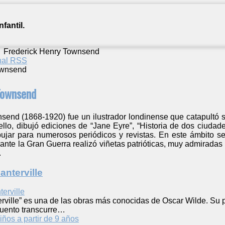
fantil.
/
Frederick Henry Townsend
anal RSS
Townsend
send (1868-1920) fue un ilustrador londinense que catapultó s
 ello, dibujó ediciones de “Jane Eyre”, “Historia de dos ciudade
bujar para numerosos periódicos y revistas. En este ámbito se 
te la Gran Guerra realizó viñetas patrióticas, muy admiradas en
.
anterville
rville” es una de las obras más conocidas de Oscar Wilde. Su p
 cuento transcurre…
iños a partir de 9 años