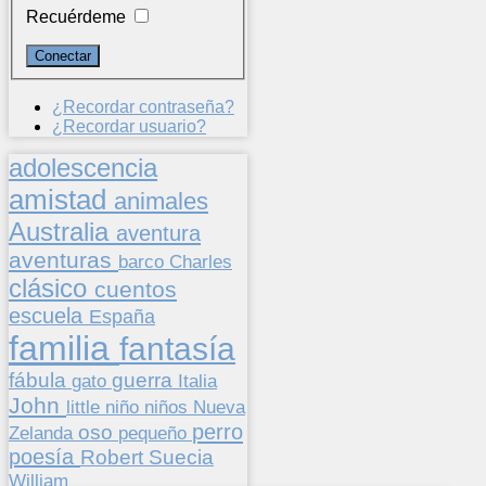
Recuérdeme
¿Recordar contraseña?
¿Recordar usuario?
adolescencia
amistad
animales
Australia
aventura
aventuras
barco
Charles
clásico
cuentos
escuela
España
familia
fantasía
fábula
guerra
gato
Italia
John
niños
little
niño
Nueva
perro
oso
pequeño
Zelanda
poesía
Suecia
Robert
William