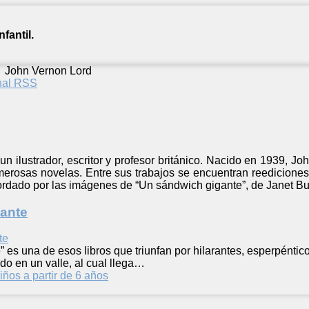
fantil.
/
John Vernon Lord
anal RSS
n ilustrador, escritor y profesor británico. Nacido en 1939, J
merosas novelas. Entre sus trabajos se encuentran reedicione
ordado por las imágenes de “Un sándwich gigante”, de Janet Bu
ante
 es una de esos libros que triunfan por hilarantes, esperpéntico
o en un valle, al cual llega…
iños a partir de 6 años