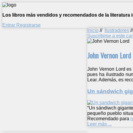
Los libros más vendidos y recomendados de la literatura in
Entrar
Registrarse
Inicio
//
Ilustradores
/
Suscribirse a este c
John Vernon Lord
John Vernon Lord es u
pues ha ilustrado nu
Lear. Además, es rec
Un sándwich gig
“Un sándiwch gigante”
pequeño pueblo situad
Recomendado para
n
Leer más ...