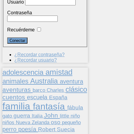
Usuario
Contraseña
Recuérdeme
¿Recordar contraseña?
¿Recordar usuario?
amistad
adolescencia
Australia
animales
aventura
clásico
aventuras
barco
Charles
cuentos
escuela
España
familia
fantasía
fábula
John
guerra
gato
Italia
little
niño
oso
niños
pequeño
Nueva Zelanda
perro
poesía
Suecia
Robert