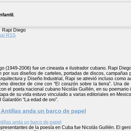
fantil.
/
Rapi Diego
anal RSS
o (1949-2006) fue un cineasta e ilustrador cubano. Rapi Diego 
n por sus diseños de carteles, portadas de discos, campañas p
Arquitectura y Diseño Industrial, Rapi se atrevió incluso como a
omo director de cine con “El corazón sobre la tierra”. Una de
on el poeta nacional cubano Nicolás Guillén, en su poemario in
etapa de su vida estuvo vinculado a varias editoriales en Mexi
l Galardón “La edad de oro”.
s Antillas anda un barco de papel
presentantes de la poesía en Cuba fue Nicolás Guillén. El genial