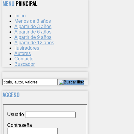
MENU
PRINCIPAL
Inicio
Menos de 3 años
A partir de 3 años
A partir de 6 años
A partir de 9 años
A partir de 12 años
Ilustradores
Autores
Contacto
Buscador
ACCESO
Usuario
Contraseña