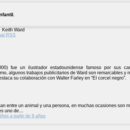
fantil.
/
Keith Ward
anal RSS
00) fue un ilustrador estadounidense famoso por sus cari
mo, algunos trabajos publicitarios de Ward son remarcables y
 destaca su colaboración con Walter Farley en “El corcel negro”.
man entre un animal y una persona, en muchas ocasiones son má
 es uno de…
iños a partir de 9 años