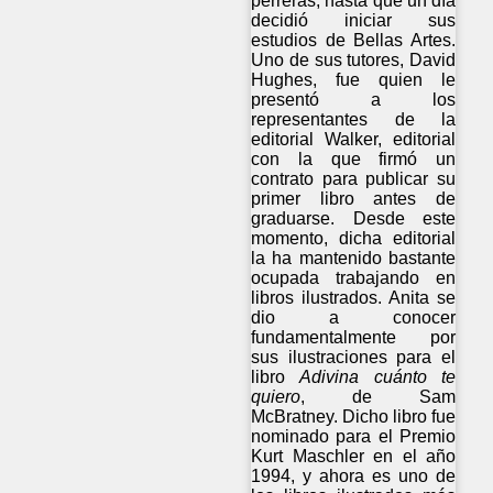
perreras, hasta que un día
decidió iniciar sus
estudios de Bellas Artes.
Uno de sus tutores, David
Hughes, fue quien le
presentó a los
representantes de la
editorial Walker, editorial
con la que firmó un
contrato para publicar su
primer libro antes de
graduarse. Desde este
momento, dicha editorial
la
ha mantenido
bastante
ocupada trabajando en
libros ilustrados.
Anita
se
dio a conocer
fundamentalmente
por
sus
ilustraciones para el
libro
Adivina cuánto
t
e
quiero
, de
Sam
McBratney
.
Dicho libro
fue
nominado para el
Premio
Kurt
Maschler
en el año
1994
,
y ahora es uno
de