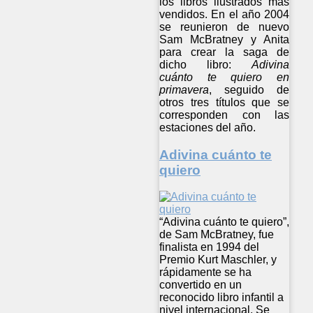
los libros ilustrados
más
vendidos
.
En el año 2004
se reunieron de nuevo
Sam
McBratney y Anita
para crear la saga de
dicho libro:
Adivina
cuánto
t
e quiero en
primavera
, seguido de
otros tres títulos que se
corresponden con las
estaciones del año.
Adivina cuánto te
quiero
“Adivina cuánto te quiero”,
de Sam McBratney, fue
finalista en 1994 del
Premio Kurt Maschler, y
rápidamente se ha
convertido en un
reconocido libro infantil a
nivel internacional. Se