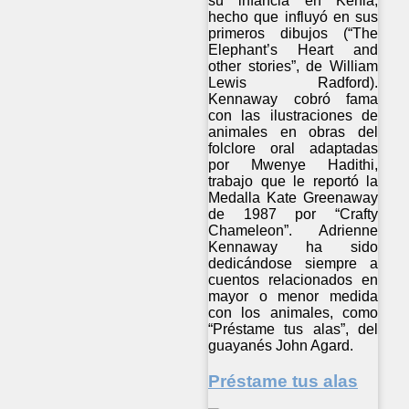
su infancia en Kenia,
hecho que influyó en sus
primeros dibujos (“The
Elephant’s Heart and
other stories”, de William
Lewis Radford).
Kennaway cobró fama
con las ilustraciones de
animales en obras del
folclore oral adaptadas
por Mwenye Hadithi,
trabajo que le reportó la
Medalla Kate Greenaway
de 1987 por “Crafty
Chameleon”. Adrienne
Kennaway ha sido
dedicándose siempre a
cuentos relacionados en
mayor o menor medida
con los animales, como
“Préstame tus alas”, del
guayanés John Agard.
Préstame tus alas