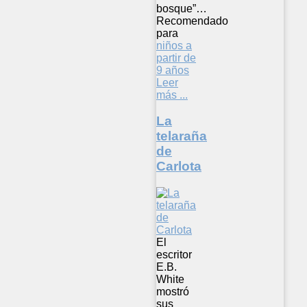
bosque”…
Recomendado
para
niños a
partir de
9 años
Leer
más ...
La
telaraña
de
Carlota
El
escritor
E.B.
White
mostró
sus