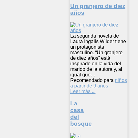
Un granjero de diez
años
La segunda novela de
Laura Ingalls Wilder tiene
un protagonista
masculino. “Un granjero
de diez años” está
inspirado en la vida del
marido de la autora y, al
igual que…
Recomendado para
niños
a partir de 9 años
Leer más ...
La
casa
del
bosque