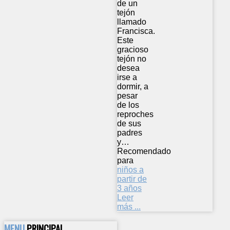
de un
tejón
llamado
Francisca.
Este
gracioso
tejón no
desea
irse a
dormir, a
pesar
de los
reproches
de sus
padres
y…
Recomendado
para
niños a
partir de
3 años
Leer
más ...
MENU
PRINCIPAL