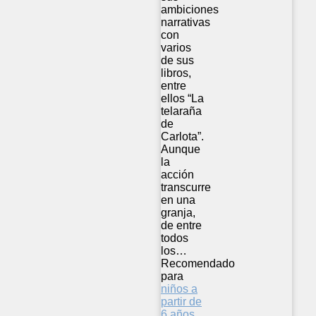
ambiciones
narrativas
con
varios
de sus
libros,
entre
ellos “La
telaraña
de
Carlota”.
Aunque
la
acción
transcurre
en una
granja,
de entre
todos
los…
Recomendado
para
niños a
partir de
6 años