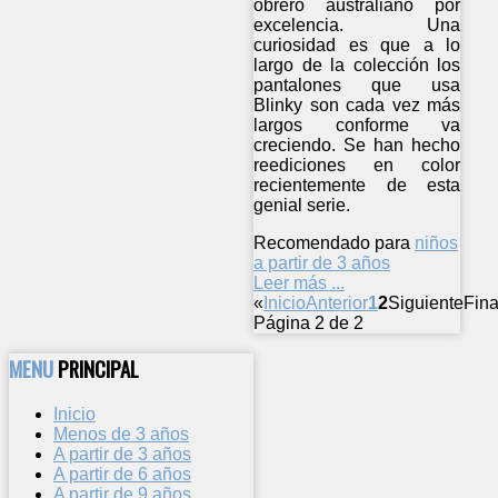
obrero australiano por
excelencia. Una
curiosidad es que a lo
largo de la colección los
pantalones que usa
Blinky son cada vez más
largos conforme va
creciendo. Se han hecho
reediciones en color
recientemente de esta
genial serie.
Recomendado para
niños
a partir de 3 años
Leer más ...
«
Inicio
Anterior
1
2
Siguiente
Fina
Página 2 de 2
MENU
PRINCIPAL
Inicio
Menos de 3 años
A partir de 3 años
A partir de 6 años
A partir de 9 años