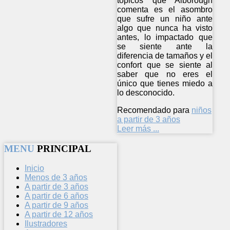
tópicos que Alborough
comenta es el asombro
que sufre un niño ante
algo que nunca ha visto
antes, lo impactado que
se siente ante la
diferencia de tamaños y el
confort que se siente al
saber que no eres el
único que tienes miedo a
lo desconocido.
Recomendado para
niños
a partir de 3 años
Leer más ...
MENU
PRINCIPAL
Inicio
Menos de 3 años
A partir de 3 años
A partir de 6 años
A partir de 9 años
A partir de 12 años
Ilustradores