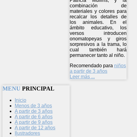
Patricia Mullins, y la
combinación de
materiales y colores para
recalcar los detalles de
los animales. En el
ámbito educativo, los
versos introducen
onomatopeyas y giros
sorpresivos a la trama, lo
cual también hará
permanecer tanto al niño.
Recomendado para
niños
a partir de 3 años
Leer más ...
MENU
PRINCIPAL
Inicio
Menos de 3 años
A partir de 3 años
A partir de 6 años
A partir de 9 años
A partir de 12 años
Ilustradores