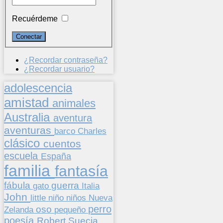
Recuérdeme
¿Recordar contraseña?
¿Recordar usuario?
adolescencia
amistad
animales
Australia
aventura
aventuras
barco
Charles
clásico
cuentos
escuela
España
familia
fantasía
fábula
guerra
gato
Italia
John
niños
little
niño
Nueva
perro
oso
pequeño
Zelanda
poesía
Suecia
Robert