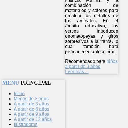
Patricia Mullins, y la
combinación de
materiales y colores para
recalcar los detalles de
los animales. En el
ámbito educativo, los
versos introducen
onomatopeyas y giros
sorpresivos a la trama, lo
cual también hará
permanecer tanto al niño.
Recomendado para
niños
a partir de 3 años
Leer más ...
MENU
PRINCIPAL
Inicio
Menos de 3 años
A partir de 3 años
A partir de 6 años
A partir de 9 años
A partir de 12 años
Ilustradores