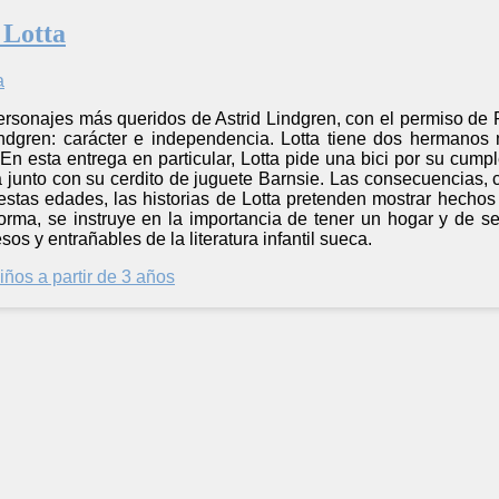
 Lotta
ersonajes más queridos de Astrid Lindgren, con el permiso de P
indgren: carácter e independencia. Lotta tiene dos hermano
En esta entrega en particular, Lotta pide una bici por su cump
a junto con su cerdito de juguete Barnsie. Las consecuencias
a estas edades, las historias de Lotta pretenden mostrar hech
orma, se instruye en la importancia de tener un hogar y de sen
os y entrañables de la literatura infantil sueca.
iños a partir de 3 años