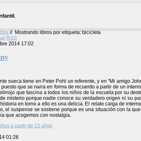
fantil.
años
//
Mostrando libros por etiqueta: bicicleta
anal RSS
bre 2014 17:02
nny
ente sueca tiene en Peter Pohl un referente, y en “Mi amigo Jo
puesto que se narra en forma de recuerdo a partir de un interrog
lirrojo que fascina a todos los niños de la escuela por su dest
de misterio porque nadie conoce su verdadero origen ni su pasa
istoria en torno a ello es una delicia. El relato carga de inter
abo, el suspense se sostiene porque es una situación con la que
ia que acogemos con nostalgia.
iños a partir de 12 años
14 01:26