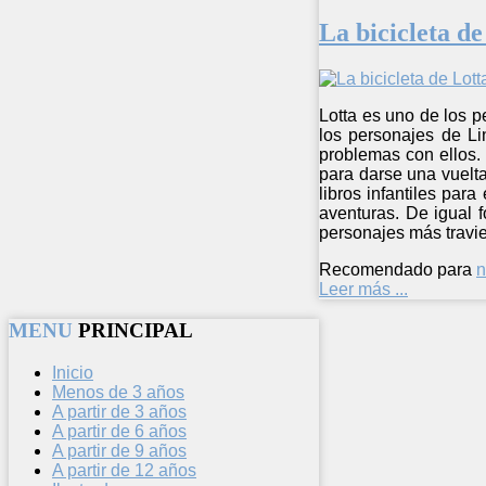
La bicicleta de
Lotta es uno de los p
los personajes de L
problemas con ellos. 
para darse una vuelt
libros infantiles par
aventuras. De igual f
personajes más travies
Recomendado para
n
Leer más ...
MENU
PRINCIPAL
Inicio
Menos de 3 años
A partir de 3 años
A partir de 6 años
A partir de 9 años
A partir de 12 años