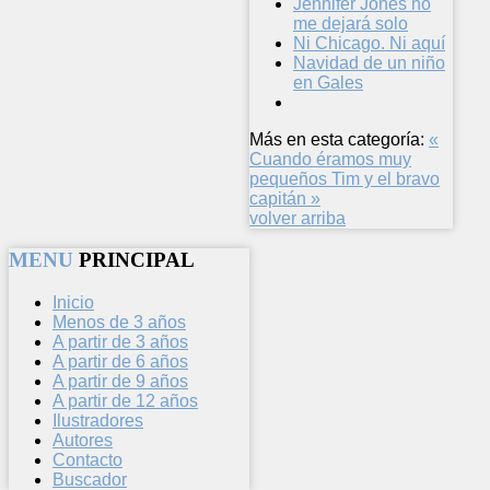
Jennifer Jones no
me dejará solo
Ni Chicago. Ni aquí
Navidad de un niño
en Gales
Más en esta categoría:
«
Cuando éramos muy
pequeños
Tim y el bravo
capitán »
volver arriba
MENU
PRINCIPAL
Inicio
Menos de 3 años
A partir de 3 años
A partir de 6 años
A partir de 9 años
A partir de 12 años
Ilustradores
Autores
Contacto
Buscador