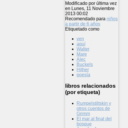
Modificado por última vez
en Lunes, 11 Noviembre
2013 00:02
Recomendado para
niños
a partir de 6 años
Etiquetado como
ven
aquí
Walter
Mare
Alec
Buckels
Hither
poesía
libros relacionados
(por etiqueta)
Rumpelstiltskin y
otros cuentos de
Grimm
El mar al final del
bosque