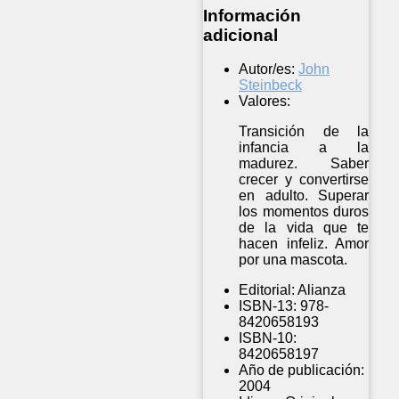
Información
adicional
Autor/es:
John
Steinbeck
Valores:
Transición de la
infancia a la
madurez. Saber
crecer y convertirse
en adulto. Superar
los momentos duros
de la vida que te
hacen infeliz. Amor
por una mascota.
Editorial:
Alianza
ISBN-13:
978-
8420658193
ISBN-10:
8420658197
Año de publicación:
2004