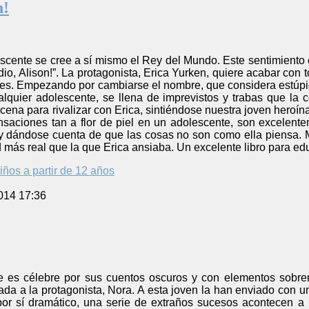
n!
cente se cree a sí mismo el Rey del Mundo. Este sentimiento e
io, Alison!”. La protagonista, Erica Yurken, quiere acabar con t
es. Empezando por cambiarse el nombre, que considera estúpido
alquier adolescente, se llena de imprevistos y trabas que la 
ena para rivalizar con Erica, sintiéndose nuestra joven heroína 
nsaciones tan a flor de piel en un adolescente, son excelente
 dándose cuenta de que las cosas no son como ella piensa. M
d más real que la que Erica ansiaba. Un excelente libro para 
iños a partir de 12 años
014 17:36
 es célebre por sus cuentos oscuros y con elementos sobrenat
a a la protagonista, Nora. A esta joven la han enviado con un
por sí dramático, una serie de extraños sucesos acontecen a 