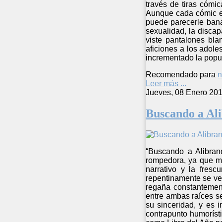
través de tiras cómic
Aunque cada cómic es
puede parecerle banal
sexualidad, la discap
viste pantalones bla
aficiones a los adol
incrementado la popula
Recomendado para
n
Leer más ...
Jueves, 08 Enero 201
Buscando a Al
“Buscando a Alibran
rompedora, ya que mu
narrativo y la fres
repentinamente se ve 
regaña constantemente
entre ambas raíces s
su sinceridad, y es 
contrapunto humorísti