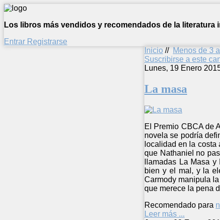
Los libros más vendidos y recomendados de la literatura in
Entrar
Registrarse
Inicio
//
Menos de 3 
Suscribirse a este c
Lunes, 19 Enero 201
La masa
El Premio CBCA de Au
novela se podría defi
localidad en la costa
que Nathaniel no pas
llamadas La Masa y L
bien y el mal, y la e
Carmody manipula la f
que merece la pena d
Recomendado para
n
Leer más ...