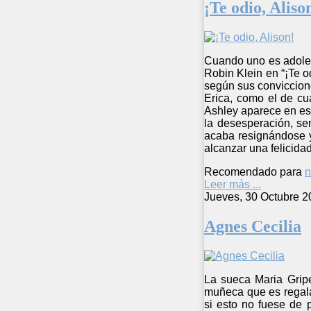
¡Te odio, Aliso
Cuando uno es adoles
Robin Klein en “¡Te od
según sus conviccion
Erica, como el de cu
Ashley aparece en esc
la desesperación, se
acaba resignándose y
alcanzar una felicida
Recomendado para
n
Leer más ...
Jueves, 30 Octubre 2
Agnes Cecilia
La sueca Maria Gripe
muñeca que es regalad
si esto no fuese de 