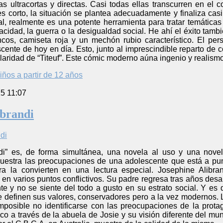
as ultracortas y directas. Casi todas ellas transcurren en el
 corto, la situación se plantea adecuadamente y finaliza cas
, realmente es una potente herramienta para tratar temáticas 
acidad, la guerra o la desigualdad social. He ahí el éxito tambi
ncos, camiseta roja y un mechón rubio característico. El p
escente de hoy en día. Esto, junto al imprescindible reparto 
ridad de “Titeuf”. Este cómic moderno aúna ingenio y realismo de
iños a partir de 12 años
5 11:07
ibrandi
di” es, de forma simultánea, una novela al uso y una nove
estra las preocupaciones de una adolescente que está a punto 
cura la convierten en una lectura especial. Josephine Alib
en varios puntos conflictivos. Su padre regresa tras años desa
 y no se siente del todo a gusto en su estrato social. Y es q
e definen sus valores, conservadores pero a la vez modernos. 
imposible no identificarse con las preocupaciones de la prota
co a través de la abuela de Josie y su visión diferente del m