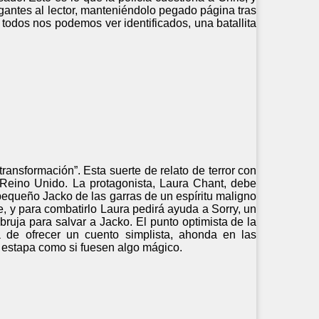
rogantes al lector, manteniéndolo pegado página tras
 todos nos podemos ver identificados, una batallita
ansformación”. Esta suerte de relato de terror con
 Reino Unido. La protagonista, Laura Chant, debe
 pequeño Jacko de las garras de un espíritu maligno
e, y para combatirlo Laura pedirá ayuda a Sorry, un
ruja para salvar a Jacko. El punto optimista de la
á de ofrecer un cuento simplista, ahonda en las
a estapa como si fuesen algo mágico.