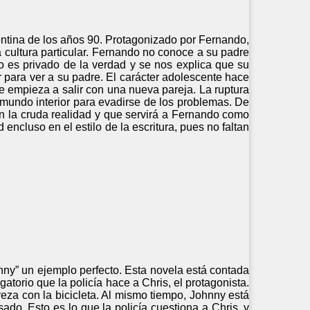
rgentina de los años 90. Protagonizado por Fernando,
a cultura particular. Fernando no conoce a su padre
o es privado de la verdad y se nos explica que su
r para ver a su padre. El carácter adolescente hace
 empieza a salir con una nueva pareja. La ruptura
mundo interior para evadirse de los problemas. De
on la cruda realidad y que servirá a Fernando como
encluso en el estilo de la escritura, pues no faltan
hnny” un ejemplo perfecto. Esta novela está contada
atorio que la policía hace a Chris, el protagonista.
reza con la bicicleta. Al mismo tiempo, Johnny está
do. Esto es lo que la policía cuestiona a Chris, y