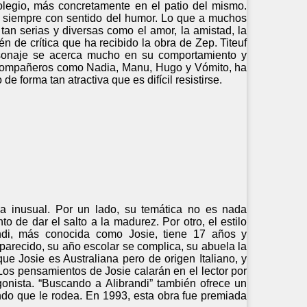
 colegio, más concretamente en el patio del mismo.
i siempre con sentido del humor. Lo que a muchos
tan serias y diversas como el amor, la amistad, la
én de crítica que ha recibido la obra de Zep. Titeuf
ersonaje se acerca mucho en su comportamiento y
de compañeros como Nadia, Manu, Hugo y Vómito, ha
 forma tan atractiva que es difícil resistirse.
la inusual. Por un lado, su temática no es nada
de dar el salto a la madurez. Por otro, el estilo
randi, más conocida como Josie, tiene 17 años y
parecido, su año escolar se complica, su abuela la
ue Josie es Australiana pero de origen Italiano, y
Los pensamientos de Josie calarán en el lector por
gonista. “Buscando a Alibrandi” también ofrece un
undo que le rodea. En 1993, esta obra fue premiada