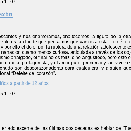
5 11:07
razón
centes y nos enamoramos, enaltecemos la figura de la otra
iento es tan fuerte que pensamos que vamos a estar con él o co
 por ello el dolor por la ruptura de una relación adolescente 
 narración cuanto menos curiosa, articulada a través de los obj
smo arraigado, el final no es feliz, sino angustioso, pero esto 
o daño al protagonista, y el amor puro, primerizo y tan vivo 
menudo son descorazonadoras para cualquiera, y alguien que
ional “Deleite del corazón”.
iños a partir de 12 años
5 11:07
ler adolescente de las últimas dos décadas es hablar de “Titeu