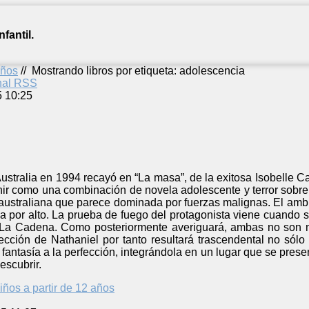
fantil.
años
//
Mostrando libros por etiqueta: adolescencia
anal RSS
5 10:25
stralia en 1994 recayó en “La masa”, de la exitosa Isobelle C
nir como una combinación de novela adolescente y terror sobre
 australiana que parece dominada por fuerzas malignas. El amb
a por alto. La prueba de fuego del protagonista viene cuando 
a Cadena. Como posteriormente averiguará, ambas no son más
lección de Nathaniel por tanto resultará trascendental no sól
antasía a la perfección, integrándola en un lugar que se prese
escubrir.
iños a partir de 12 años