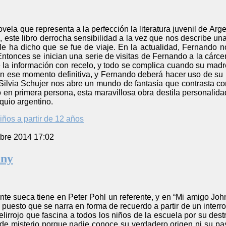
novela que representa a la perfección la literatura juvenil de A
 este libro derrocha sensibilidad a la vez que nos describe un
e ha dicho que se fue de viaje. En la actualidad, Fernando n
Entonces se inician una serie de visitas de Fernando a la cárce
la información con recelo, y todo se complica cuando su madre
en ese momento definitiva, y Fernando deberá hacer uso de su 
 Silvia Schujer nos abre un mundo de fantasía que contrasta c
 en primera persona, esta maravillosa obra destila personalidad 
oquio argentino.
iños a partir de 12 años
bre 2014 17:02
nny
ente sueca tiene en Peter Pohl un referente, y en “Mi amigo Jo
puesto que se narra en forma de recuerdo a partir de un interrog
lirrojo que fascina a todos los niños de la escuela por su dest
de misterio porque nadie conoce su verdadero origen ni su pasa