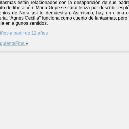
ntasmas están relacionados con la desaparición de sus padres
ento de liberación. Maria Gripe se caracteriza por describir esp
ntos de Nora así lo demuestran. Asimismo, hay un clima co
erta. “Agnes Cecilia” funciona como cuento de fantasmas, pero 
ia en algunos sentidos.
iños a partir de 12 años
iguiente
Final
»