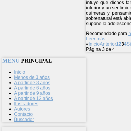
intuye que dichos fa
interior y un sentimi
quimeras y pensamie
sobrenatural está abi
supone la adolescenc
Recomendado para
n
Leer más ...
«
Inicio
Anterior
1
2
3
4
S
Página 3 de 4
MENU
PRINCIPAL
Inicio
Menos de 3 años
A partir de 3 años
A partir de 6 años
A partir de 9 años
A partir de 12 años
Ilustradores
Autores
Contacto
Buscador