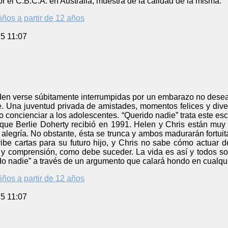
r el C.B.C.A. en Australia, muestra de la calidad de la misma.
iños a partir de 12 años
5 11:07
en verse súbitamente interrumpidas por un embarazo no deseado
. Una juventud privada de amistades, momentos felices y diver
o concienciar a los adolescentes. “Querido nadie” trata este e
que Berlie Doherty recibió en 1991. Helen y Chris están muy 
 alegría. No obstante, ésta se trunca y ambos madurarán fortuit
ibe cartas para su futuro hijo, y Chris no sabe cómo actuar de
 y comprensión, como debe suceder. La vida es así y todos so
o nadie” a través de un argumento que calará hondo en cualquie
iños a partir de 12 años
5 11:07