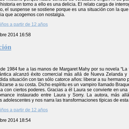
istoria en torno a ello es una delicia. El relato carga de inter
abo, el suspense se sostiene porque es una situación con la que
ia que acogemos con nostalgia.
iños a partir de 12 años
bre 2014 16:58
ción
de 1984 fue a las manos de Margaret Mahy por su novela “La tr
ántica alcanzó éxito comercial más allá de Nueva Zelanda y
dida situación con tan sólo catorce años: liberar a su hermano
alizarse a su costa. Dicho espíritu es un vampiro llamado Braqu
con ciertos poderes. Gracias a él Laura se convierte en una b
romance instaurado entre Laura y Sorry. La autora, más all
 adolescentes y nos narra las transformaciones típicas de est
iños a partir de 12 años
bre 2014 18:54