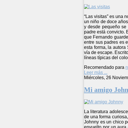
“Las visitas” es una 
un niño de doce años,
y desde pequeño se l
padre está convicto. 
que Fernando guarde 
entre sus padres es 
esta forma, la autora
vía de escape. Escrito
líneas típicas del col
Recomendado para
n
Leer más ...
Miércoles, 26 Noviem
Mi amigo Joh
La literatura adolesc
de una forma curiosa, 
Johnny es un chico pe
envuelto por un aura 