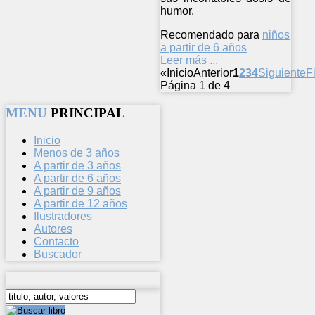
humor.
Recomendado para
niños
a partir de 6 años
Leer más ...
«
Inicio
Anterior
1
2
3
4
Siguiente
F
Página 1 de 4
MENU
PRINCIPAL
Inicio
Menos de 3 años
A partir de 3 años
A partir de 6 años
A partir de 9 años
A partir de 12 años
Ilustradores
Autores
Contacto
Buscador