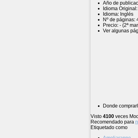
Año de publicac
Idioma Original:
Idioma:
Inglés
Nº de páginas:
Precio:
- (2ª ma
Ver algunas pág
Donde comprarl
Visto
4100
veces
Mod
Recomendado para
n
Etiquetado como
Ameliaranne