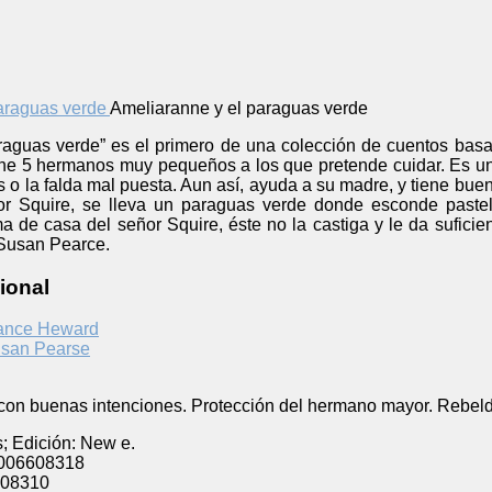
Ameliaranne y el paraguas verde
raguas verde” es el primero de una colección de cuentos basa
ene 5 hermanos muy pequeños a los que pretende cuidar. Es un
 o la falda mal puesta. Aun así, ayuda a su madre, y tiene bue
eñor Squire, se lleva un paraguas verde donde esconde past
a de casa del señor Squire, éste no la castiga y le da sufici
 Susan Pearce.
ional
ance Heward
san Pearse
con buenas intenciones. Protección del hermano mayor. Rebeldía
s; Edición: New e.
006608318
08310