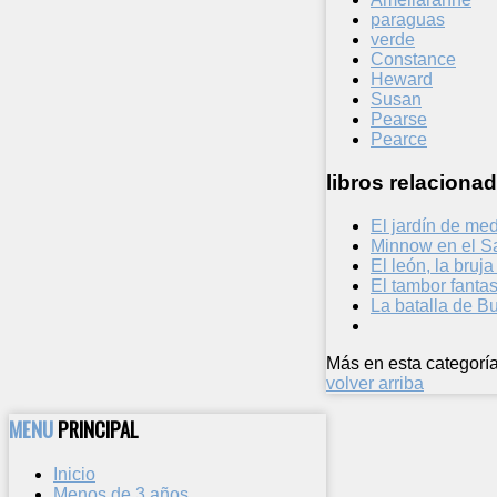
paraguas
verde
Constance
Heward
Susan
Pearse
Pearce
libros relacionad
El jardín de me
Minnow en el S
El león, la bruja
El tambor fant
La batalla de B
Más en esta categoría
volver arriba
MENU
PRINCIPAL
Inicio
Menos de 3 años