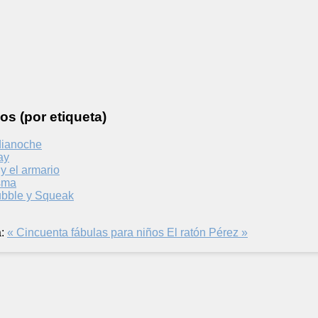
os (por etiqueta)
dianoche
ay
 y el armario
asma
ubble y Squeak
:
« Cincuenta fábulas para niños
El ratón Pérez »