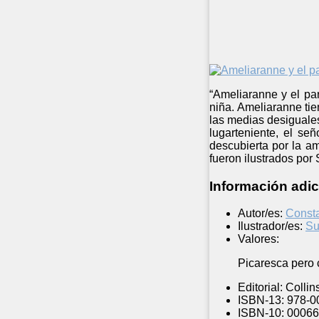
“Ameliaranne y el pa
niña. Ameliaranne ti
las medias desiguales
lugarteniente, el s
descubierta por la am
fueron ilustrados por
Información adic
Autor/es:
Const
Ilustrador/es:
Su
Valores:
Picaresca pero 
Editorial:
Collin
ISBN-13:
978-0
ISBN-10:
00066