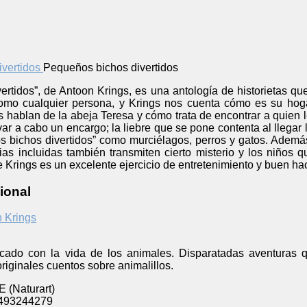
Pequeños bichos divertidos
rtidos”, de Antoon Krings, es una antología de historietas qu
omo cualquier persona, y Krings nos cuenta cómo es su hogar
s hablan de la abeja Teresa y cómo trata de encontrar a quien le
levar a cabo un encargo; la liebre que se pone contenta al llega
 bichos divertidos” como murciélagos, perros y gatos. Además 
orias incluidas también transmiten cierto misterio y los niños
e Krings es un excelente ejercicio de entretenimiento y buen hacer
ional
 Krings
ficado con la vida de los animales. Disparatadas aventuras 
riginales cuentos sobre animalillos.
 (Naturart)
493244279