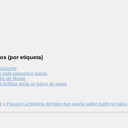
os (por etiqueta)
dianoche
s siete pequeños papás
rdín de Monet
s Antillas anda un barco de papel
:
« Payaso
La historia del topo que quería saber quién le habí