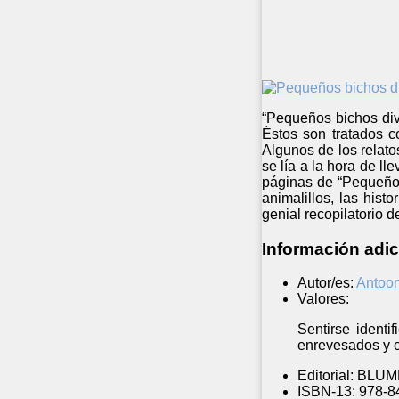
“Pequeños bichos dive
Éstos son tratados c
Algunos de los relato
se lía a la hora de l
páginas de “Pequeños
animalillos, las hist
genial recopilatorio d
Información adic
Autor/es:
Antoon
Valores:
Sentirse identi
enrevesados y o
Editorial:
BLUME
ISBN-13:
978-8