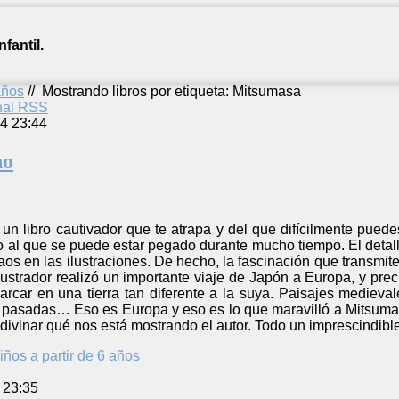
fantil.
años
//
Mostrando libros por etiqueta: Mitsumasa
anal RSS
4 23:44
no
 un libro cautivador que te atrapa y del que difícilmente pue
 al que se puede estar pegado durante mucho tiempo. El detall
caos en las ilustraciones. De hecho, la fascinación que transmi
ilustrador realizó un importante viaje de Japón a Europa, y pre
arcar en una tierra tan diferente a la suya. Paisajes medieva
 pasadas… Eso es Europa y eso es lo que maravilló a Mitsumas
adivinar qué nos está mostrando el autor. Todo un imprescindible
iños a partir de 6 años
 23:35