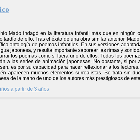
ico
hio Mado indagó en la literatura infantil más que en ningún o
 tardío de ello. Tras el éxito de una obra similar anterior, Mad
fica antología de poemas infantiles. En sus versiones adaptada
ngua japonesa, y resulta importante saborear las rimas y sonido
arrar los poemas como si fuera uno de ellos. Todos los poema
rán a las series de animación japonesas. No obstante, si por 
en, es por su capacidad para hacer reflexionar a los lectores.
n aparecen muchos elementos surrealistas. Se trata sin dud
ponesa de la mano de uno de los autores más prestigiosos de este
iños a partir de 3 años