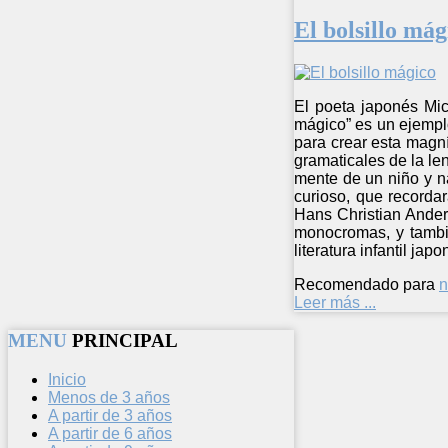
El bolsillo mág
El poeta japonés Mic
mágico” es un ejemplo
para crear esta magní
gramaticales de la le
mente de un niño y n
curioso, que recorda
Hans Christian Anders
monocromas, y tambié
literatura infantil ja
Recomendado para
n
Leer más ...
MENU
PRINCIPAL
Inicio
Menos de 3 años
A partir de 3 años
A partir de 6 años