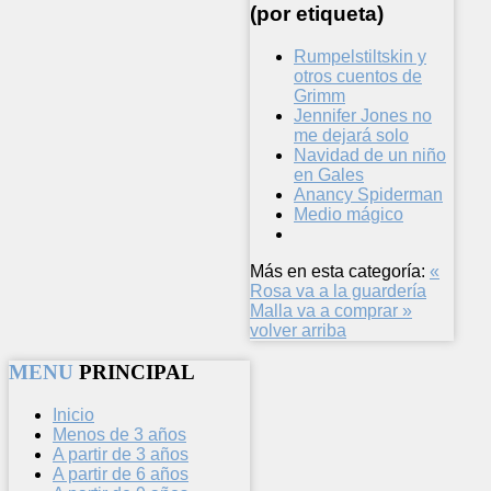
(por etiqueta)
Rumpelstiltskin y
otros cuentos de
Grimm
Jennifer Jones no
me dejará solo
Navidad de un niño
en Gales
Anancy Spiderman
Medio mágico
Más en esta categoría:
«
Rosa va a la guardería
Malla va a comprar »
volver arriba
MENU
PRINCIPAL
Inicio
Menos de 3 años
A partir de 3 años
A partir de 6 años