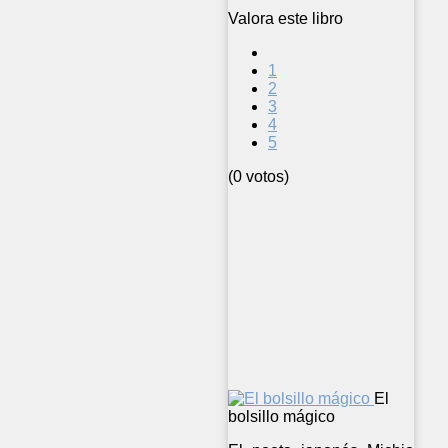
Valora este libro
1
2
3
4
5
(0 votos)
El
bolsillo mágico