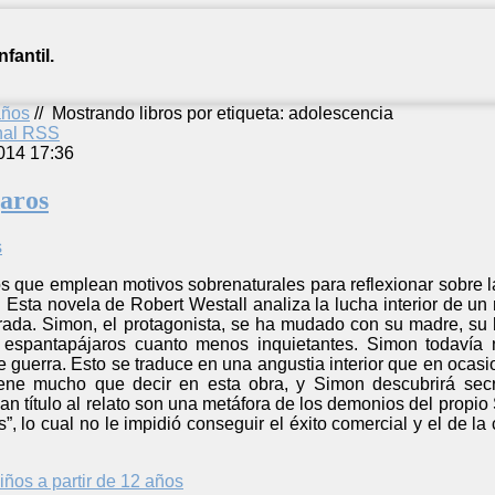
fantil.
años
//
Mostrando libros por etiqueta: adolescencia
anal RSS
014 17:36
aros
tos que emplean motivos sobrenaturales para reflexionar sobre
Esta novela de Robert Westall analiza la lucha interior de un 
rada. Simon, el protagonista, se ha mudado con su madre, su 
s espantapájaros cuanto menos inquietantes. Simon todavía
 guerra. Esto se traduce en una angustia interior que en ocasi
iene mucho que decir en esta obra, y Simon descubrirá secr
n título al relato son una metáfora de los demonios del propi
”, lo cual no le impidió conseguir el éxito comercial y el de la
iños a partir de 12 años