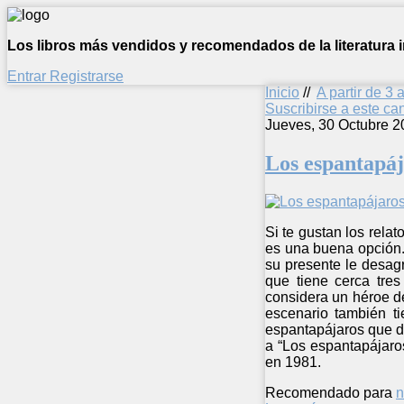
Los libros más vendidos y recomendados de la literatura in
Entrar
Registrarse
Inicio
//
A partir de 3 
Suscribirse a este c
Jueves, 30 Octubre 2
Los espantapáj
Si te gustan los rela
es una buena opción. 
su presente le desag
que tiene cerca tre
considera un héroe de
escenario también t
espantapájaros que da
a “Los espantapájaros
en 1981.
Recomendado para
n