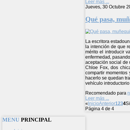
Leer más ...
Jueves, 30 Octubre 2
Qué pasa, muñ
La escritora estadoun
la intención de que r
mérito el introducir
enfermedad, pasando 
aceptación social de 
Chloe Fox, dos chica
compartir momentos y
hacerlo se quedan tr
vehículo introductor
Recomendado para
n
Leer más ...
«
Inicio
Anterior
1
2
3
4
S
Página 4 de 4
MENU
PRINCIPAL