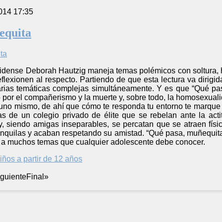
014 17:35
equita
idense Deborah Hautzig maneja temas polémicos con soltura, ha
eflexionen al respecto. Partiendo de que esta lectura va diri
 varias temáticas complejas simultáneamente. Y es que “Qué p
por el compañerismo y la muerte y, sobre todo, la homosexuali
uno mismo, de ahí que cómo te responda tu entorno te marque el
s de un colegio privado de élite que se rebelan ante la ac
, siendo amigas inseparables, se percatan que se atraen físi
anquilas y acaban respetando su amistad. “Qué pasa, muñequit
io a muchos temas que cualquier adolescente debe conocer.
iños a partir de 12 años
iguiente
Final
»