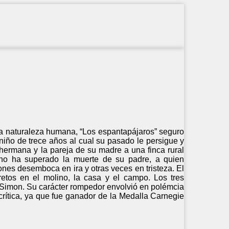
 la naturaleza humana, “Los espantapájaros” seguro
niño de trece años al cual su pasado le persigue y
hermana y la pareja de su madre a una finca rural
 no ha superado la muerte de su padre, a quien
ones desemboca en ira y otras veces en tristeza. El
etos en el molino, la casa y el campo. Los tres
o Simon. Su carácter rompedor envolvió en polémcia
 crítica, ya que fue ganador de la Medalla Carnegie