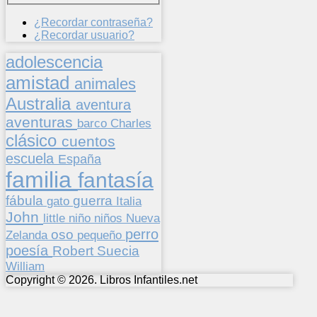
¿Recordar contraseña?
¿Recordar usuario?
adolescencia
amistad
animales
Australia
aventura
aventuras
barco
Charles
clásico
cuentos
escuela
España
familia
fantasía
fábula
guerra
gato
Italia
John
niños
little
niño
Nueva
perro
oso
pequeño
Zelanda
poesía
Suecia
Robert
William
Copyright © 2026. Libros Infantiles.net