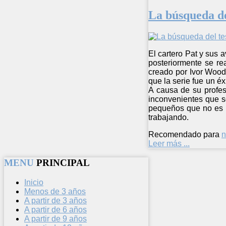
La búsqueda de
El cartero Pat y sus 
posteriormente se re
creado por Ivor Wood 
que la serie fue un éx
A causa de su profes
inconvenientes que so
pequeños que no es n
trabajando.
Recomendado para
n
Leer más ...
MENU
PRINCIPAL
Inicio
Menos de 3 años
A partir de 3 años
A partir de 6 años
A partir de 9 años