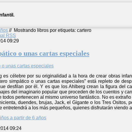
fantil.
años
//
Mostrando libros por etiqueta: cartero
anal RSS
014 09:29
ático o unas cartas especiales
 es célebre por su originalidad a la hora de crear obras infan
artero simpático o unas cartas especiales” está repleto de de
 desfilan por él. Y es que los Ahlberg crean la figura del ca
ajes del imaginario popular que proceden de los cuentos y can
e todos pertenecen al mismo universo fantástico. No es extraño 
nicienta, duendes, brujas, Jack, el Gigante o los Tres Ositos, 
 entretendrá a los más pequeños, quienes disfrutarán viendo a
iños a partir de 6 años
2014 09:24