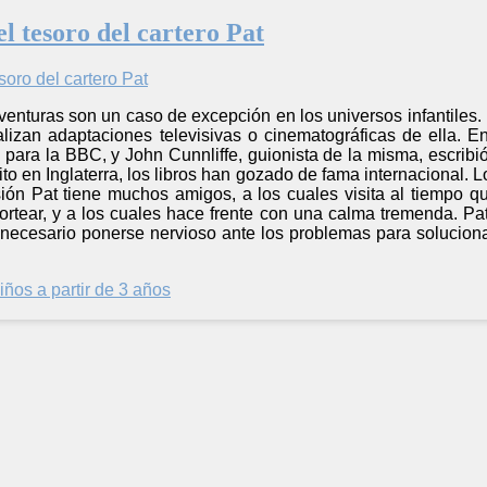
l tesoro del cartero Pat
aventuras son un caso de excepción en los universos infantiles
alizan adaptaciones televisivas o cinematográficas de ella. E
para la BBC, y John Cunnliffe, guionista de la misma, escribió
ito en Inglaterra, los libros han gozado de fama internacional. L
ión Pat tiene muchos amigos, a los cuales visita al tiempo q
rtear, y a los cuales hace frente con una calma tremenda. Pat
ecesario ponerse nervioso ante los problemas para soluciona
iños a partir de 3 años