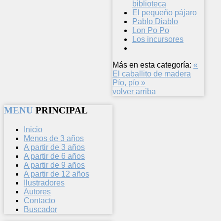
biblioteca
El pequeño pájaro
Pablo Diablo
Lon Po Po
Los incursores
Más en esta categoría:
«
El caballito de madera
Pío, pío »
volver arriba
MENU
PRINCIPAL
Inicio
Menos de 3 años
A partir de 3 años
A partir de 6 años
A partir de 9 años
A partir de 12 años
Ilustradores
Autores
Contacto
Buscador