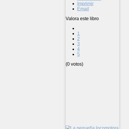
Imprimir
Email
Valora este libro
1
2
3
4
5
(0 votos)