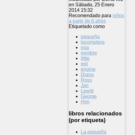
en Sábado, 25 Enero
2014 15:32
Recomendado para
niños
a partir de 6 años
Etiquetado como
pequeña
locomotora
roja
nombre
little
red
engine
Diana
Ross
Jan
Lewitt
George
Him
libros relacionados
(por etiqueta)
La pequeña