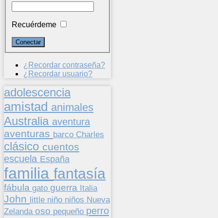
Recuérdeme
¿Recordar contraseña?
¿Recordar usuario?
adolescencia
amistad
animales
Australia
aventura
aventuras
barco
Charles
clásico
cuentos
escuela
España
familia
fantasía
fábula
guerra
gato
Italia
John
niños
little
niño
Nueva
perro
oso
pequeño
Zelanda