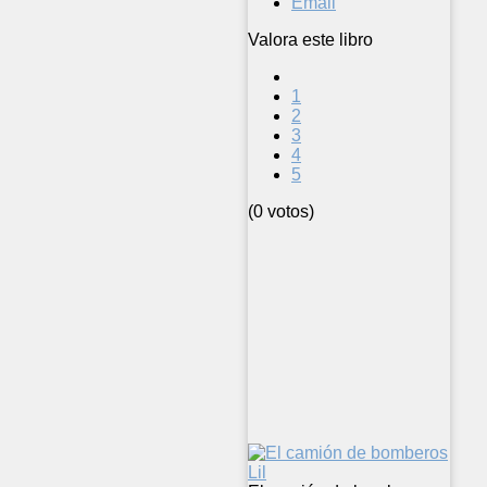
Email
Valora este libro
1
2
3
4
5
(0 votos)