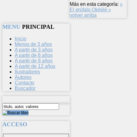
Más en esta categoría:
«
El grúfalo
Okilélé »
volver arriba
MENU
PRINCIPAL
Inicio
Menos de 3 años
A partir de 3 años
A partir de 6 años
A partir de 9 años
A partir de 12 años
Ilustradores
Autores
Contacto
Buscador
ACCESO