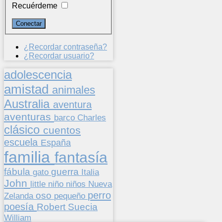
Recuérdeme
¿Recordar contraseña?
¿Recordar usuario?
adolescencia
amistad
animales
Australia
aventura
aventuras
barco
Charles
clásico
cuentos
escuela
España
familia
fantasía
fábula
guerra
gato
Italia
John
niños
little
niño
Nueva
perro
oso
pequeño
Zelanda
poesía
Suecia
Robert
William