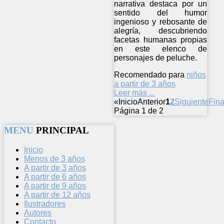
narrativa destaca por un
sentido del humor
ingenioso y rebosante de
alegría, descubriendo
facetas humanas propias
en este elenco de
personajes de peluche.
Recomendado para
niños
a partir de 3 años
Leer más ...
«
Inicio
Anterior
1
2
Siguiente
Fina
Página 1 de 2
MENU
PRINCIPAL
Inicio
Menos de 3 años
A partir de 3 años
A partir de 6 años
A partir de 9 años
A partir de 12 años
Ilustradores
Autores
Contacto