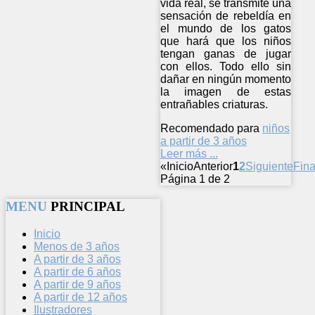
vida real, se transmite una
sensación de rebeldía en
el mundo de los gatos
que hará que los niños
tengan ganas de jugar
con ellos. Todo ello sin
dañar en ningún momento
la imagen de estas
entrañables criaturas.
Recomendado para
niños
a partir de 3 años
Leer más ...
«
Inicio
Anterior
1
2
Siguiente
Fina
Página 1 de 2
MENU
PRINCIPAL
Inicio
Menos de 3 años
A partir de 3 años
A partir de 6 años
A partir de 9 años
A partir de 12 años
Ilustradores