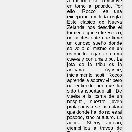
a menudo se construye
en torno al pasado. Por
ello “Rocco” es una
excepción en toda regla.
Este clásico de Nueva
Zelanda nos describe el
tormento que sufre Rocco,
un adolescente que tiene
un curioso sueño donde
se ve a sí mismo en un
recóndito lugar con una
cueva y con una tribu. La
jefa de la tribu es la
anciana Ayoshe,
inicialmente hostil. Rocco
aprende a sobrevivir pero
no entiende por qué ha
sido transportado allí. De
vuelta a la cama de un
hospital, nuestro joven
protagonista se percatará
que donde ha ido no es al
pasado, sino al futuro. La
autora, Sherryl Jordan,
ejemplifica a través de