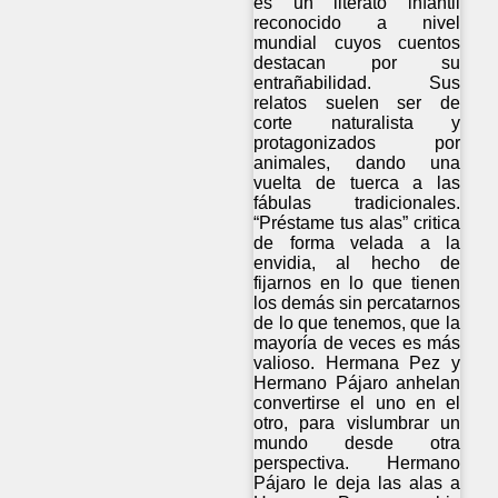
es un literato infantil
reconocido a nivel
mundial cuyos cuentos
destacan por su
entrañabilidad. Sus
relatos suelen ser de
corte naturalista y
protagonizados por
animales, dando una
vuelta de tuerca a las
fábulas tradicionales.
“Préstame tus alas” critica
de forma velada a la
envidia, al hecho de
fijarnos en lo que tienen
los demás sin percatarnos
de lo que tenemos, que la
mayoría de veces es más
valioso. Hermana Pez y
Hermano Pájaro anhelan
convertirse el uno en el
otro, para vislumbrar un
mundo desde otra
perspectiva. Hermano
Pájaro le deja las alas a