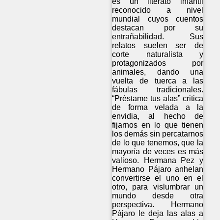
es un literato infantil
reconocido a nivel
mundial cuyos cuentos
destacan por su
entrañabilidad. Sus
relatos suelen ser de
corte naturalista y
protagonizados por
animales, dando una
vuelta de tuerca a las
fábulas tradicionales.
“Préstame tus alas” critica
de forma velada a la
envidia, al hecho de
fijarnos en lo que tienen
los demás sin percatarnos
de lo que tenemos, que la
mayoría de veces es más
valioso. Hermana Pez y
Hermano Pájaro anhelan
convertirse el uno en el
otro, para vislumbrar un
mundo desde otra
perspectiva. Hermano
Pájaro le deja las alas a