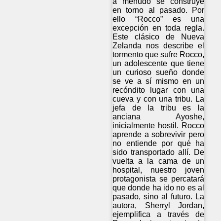
a menudo se construye
en torno al pasado. Por
ello “Rocco” es una
excepción en toda regla.
Este clásico de Nueva
Zelanda nos describe el
tormento que sufre Rocco,
un adolescente que tiene
un curioso sueño donde
se ve a sí mismo en un
recóndito lugar con una
cueva y con una tribu. La
jefa de la tribu es la
anciana Ayoshe,
inicialmente hostil. Rocco
aprende a sobrevivir pero
no entiende por qué ha
sido transportado allí. De
vuelta a la cama de un
hospital, nuestro joven
protagonista se percatará
que donde ha ido no es al
pasado, sino al futuro. La
autora, Sherryl Jordan,
ejemplifica a través de