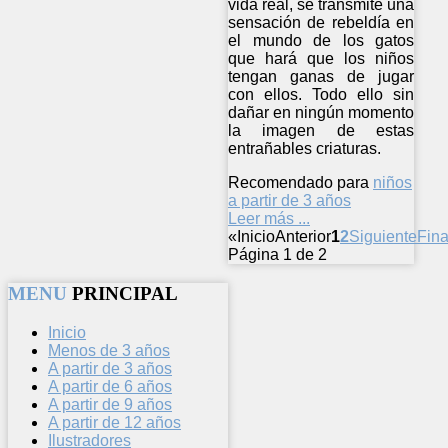
vida real, se transmite una
sensación de rebeldía en
el mundo de los gatos
que hará que los niños
tengan ganas de jugar
con ellos. Todo ello sin
dañar en ningún momento
la imagen de estas
entrañables criaturas.
Recomendado para
niños
a partir de 3 años
Leer más ...
«
Inicio
Anterior
1
2
Siguiente
Fina
Página 1 de 2
MENU
PRINCIPAL
Inicio
Menos de 3 años
A partir de 3 años
A partir de 6 años
A partir de 9 años
A partir de 12 años
Ilustradores