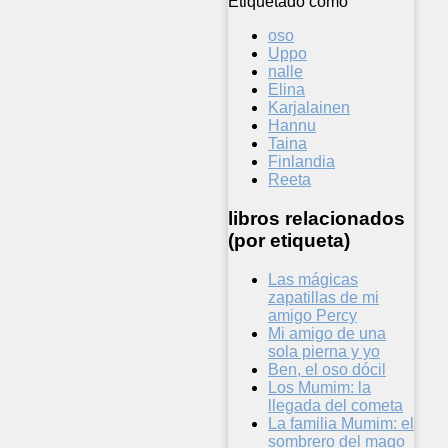
Etiquetado como
oso
Uppo
nalle
Elina
Karjalainen
Hannu
Taina
Finlandia
Reeta
libros relacionados
(por etiqueta)
Las mágicas
zapatillas de mi
amigo Percy
Mi amigo de una
sola pierna y yo
Ben, el oso dócil
Los Mumim: la
llegada del cometa
La familia Mumim: el
sombrero del mago