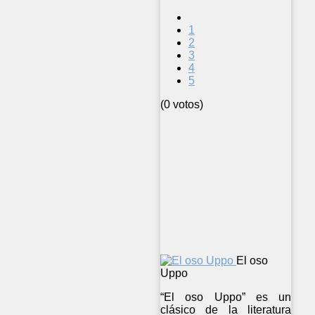
1
2
3
4
5
(0 votos)
El oso
Uppo
“El oso Uppo” es un
clásico de la literatura