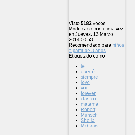
Visto
5182
veces
Modificado por última vez
en Jueves, 13 Marzo
2014 00:53
Recomendado para
niños
a partir de 3 años
Etiquetado como
te
querré
siempre
love
you
forever
clásico
maternal
Robert
Munsch
Sheila
McGraw