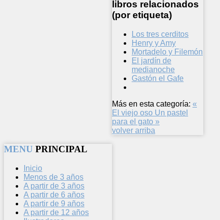
libros relacionados
(por etiqueta)
Los tres cerditos
Henry y Amy
Mortadelo y Filemón
El jardín de
medianoche
Gastón el Gafe
Más en esta categoría:
«
El viejo oso
Un pastel
para el gato »
volver arriba
MENU
PRINCIPAL
Inicio
Menos de 3 años
A partir de 3 años
A partir de 6 años
A partir de 9 años
A partir de 12 años