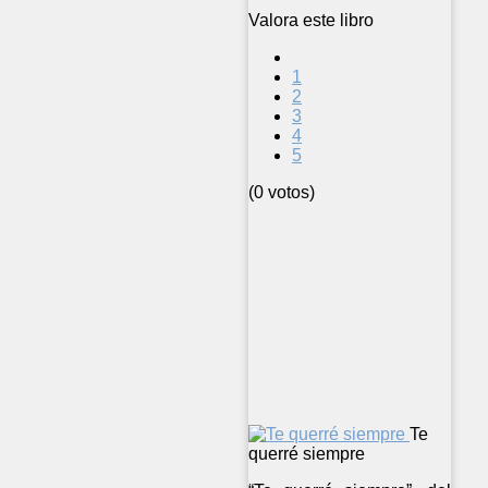
Valora este libro
1
2
3
4
5
(0 votos)
Te
querré siempre