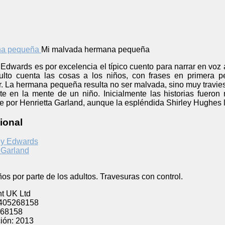
Mi malvada hermana pequeña
Edwards es por excelencia el típico cuento para narrar en voz al
lto cuenta las cosas a los niños, con frases en primera p
or. La hermana pequeña resulta no ser malvada, sino muy travi
 en la mente de un niño. Inicialmente las historias fueron 
te por Henrietta Garland, aunque la espléndida Shirley Hughes l
ional
hy Edwards
 Garland
ños por parte de los adultos. Travesuras con control.
t UK Ltd
405268158
68158
ión:
2013