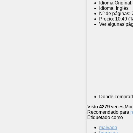
Idioma Original:
Idioma:
Inglés
Nº de páginas:
Precio:
10,49 (
Ver algunas pág
Donde comprarl
Visto
4279
veces
Mod
Recomendado para
n
Etiquetado como
malvada
hermana