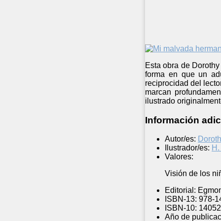
Esta obra de Dorothy 
forma en que un adu
reciprocidad del lect
marcan profundamente
ilustrado originalmen
Información adic
Autor/es:
Dorot
Ilustrador/es:
H.
Valores:
Visión de los ni
Editorial:
Egmon
ISBN-13:
978-1
ISBN-10:
14052
Año de publicac