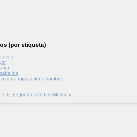
os (por etiqueta)
ioteca
yor
rita
 caballos
motora roja ya tiene nombre
:
« El pequeño Toot
Los Mumin »