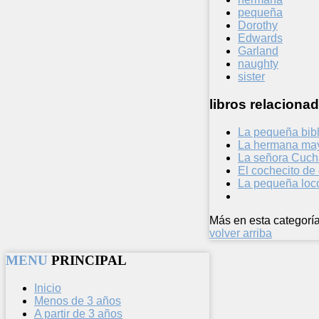
pequeña
Dorothy
Edwards
Garland
naughty
sister
libros relacionad
La pequeña bibl
La hermana ma
La señora Cucha
El cochecito de
La pequeña loco
Más en esta categoría
volver arriba
MENU
PRINCIPAL
Inicio
Menos de 3 años
A partir de 3 años