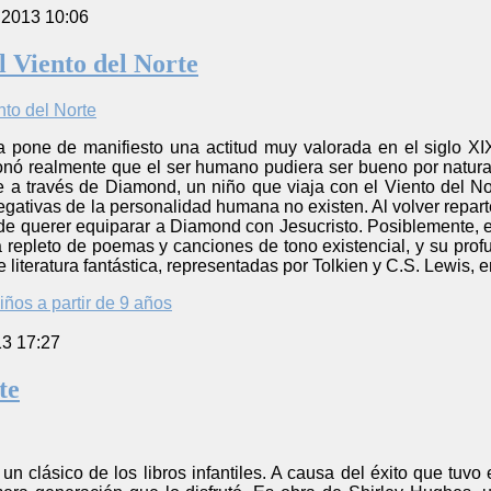
 2013 10:06
l Viento del Norte
ia pone de manifiesto una actitud muy valorada en el siglo XI
tionó realmente que el ser humano pudiera ser bueno por natu
ce a través de Diamond, un niño que viaja con el Viento del N
negativas de la personalidad humana no existen. Al volver repart
z de querer equiparar a Diamond con Jesucristo. Posiblemente, es
á repleto de poemas y canciones de tono existencial, y su pro
literatura fantástica, representadas por Tolkien y C.S. Lewis, en
iños a partir de 9 años
13 17:27
te
 un clásico de los libros infantiles. A causa del éxito que tu