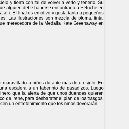
lo y tierra con tal de volver a verlo y tenerlo. Su
que alguien debe haberse encontrado a Peluche en
á allí. El final es emotivo y gusta tanto a pequeños
s. Las ilustraciones son mezcla de pluma, tinta,
ra fue merecedora de la Medalla Kate Greenaway en
n maravillado a niños durante más de un siglo. En
re una escalera a un laberinto de pasadizos. Luego
minero que la alerta de que unos duendes quieren
o de Irene, para desbaratar el plan de los trasgos.
acen un entretenimiento que los niños devorarán.