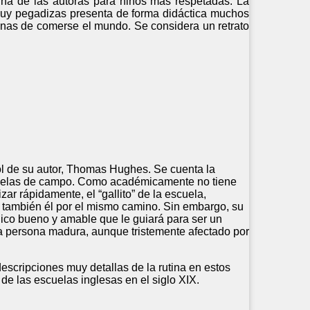
una de las autoras para niños más respetadas. La
 muy pegadizas presenta de forma didáctica muchos
anas de comerse el mundo. Se considera un retrato
ol de su autor, Thomas Hughes. Se cuenta la
parcelas de campo. Como académicamente no tiene
zar rápidamente, el “gallito” de la escuela,
 también él por el mismo camino. Sin embargo, su
ico bueno y amable que le guiará para ser un
na persona madura, aunque tristemente afectado por
descripciones muy detallas de la rutina en estos
de las escuelas inglesas en el siglo XIX.