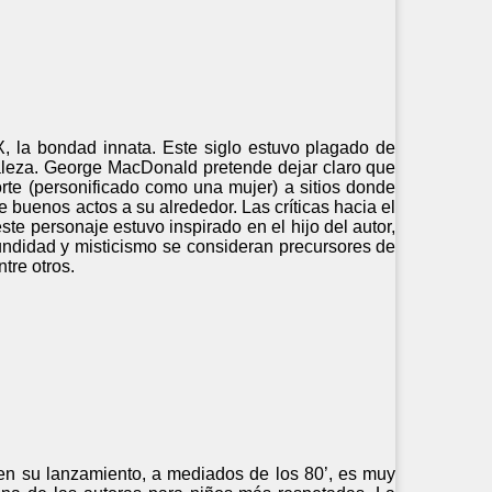
X, la bondad innata. Este siglo estuvo plagado de
raleza. George MacDonald pretende dejar claro que
orte (personificado como una mujer) a sitios donde
e buenos actos a su alrededor. Las críticas hacia el
te personaje estuvo inspirado en el hijo del autor,
fundidad y misticismo se consideran precursores de
tre otros.
vo en su lanzamiento, a mediados de los 80’, es muy