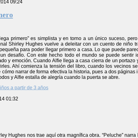
2014 09:24
imero
e llega primero” es simplista y en torno a un único suceso, p
al Shirley Hughes vuelve a deleitar con un cuento de niño trav
equeña para poder llegar primero a casa. Lo que puede parece
 un desafío. Con este hecho todo el mundo se puede sentir id
icado y emoción. Cuando Alfie llega a casa cierra de un portazo 
les. Ahí comienza la tensión del libro, cuando los vecinos se 
ómo narrar de forma efectiva la historia, pues a dos páginas i
todos y Alfie estalla de alegría cuando la puerta se abre.
iños a partir de 3 años
14 01:32
ley Hughes nos trae aquí otra magnífica obra. “Peluche” narra