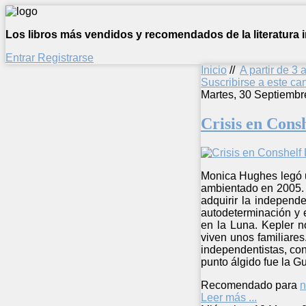
Los libros más vendidos y recomendados de la literatura in
Entrar
Registrarse
Inicio
//
A partir de 3 
Suscribirse a este c
Martes, 30 Septiembr
Crisis en Cons
Monica Hughes legó un
ambientado en 2005. 
adquirir la independ
autodeterminación y 
en la Luna. Kepler n
viven unos familiares
independentistas, con
punto álgido fue la Gue
Recomendado para
n
Leer más ...