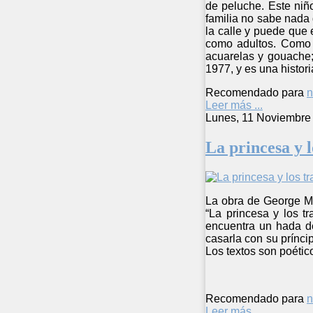
de peluche. Este niño
familia no sabe nada
la calle y puede que 
como adultos. Como t
acuarelas y gouache;
1977, y es una histori
Recomendado para
n
Leer más ...
Lunes, 11 Noviembre
La princesa y l
La obra de George Ma
“La princesa y los t
encuentra un hada de
casarla con su prínci
Los textos son poétic
Recomendado para
n
Leer más ...