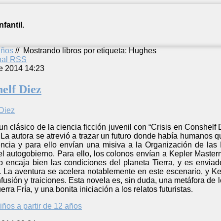
fantil.
años
//
Mostrando libros por etiqueta: Hughes
anal RSS
e 2014 14:23
helf Diez
 clásico de la ciencia ficción juvenil con “Crisis en Conshelf
La autora se atrevió a trazar un futuro donde había humanos q
encia y para ello envían una misiva a la Organización de las
el autogobierno. Para ello, los colonos envían a Kepler Maste
o encaja bien las condiciones del planeta Tierra, y es envia
. La aventura se acelera notablemente en este escenario, y Ke
fusión y traiciones. Esta novela es, sin duda, una metáfora de
rra Fría, y una bonita iniciación a los relatos futuristas.
iños a partir de 12 años