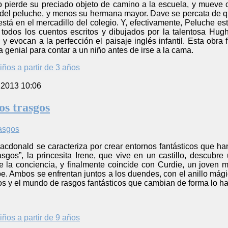
 pierde su preciado objeto de camino a la escuela, y mueve cie
 del peluche, y menos su hermana mayor. Dave se percata de 
está en el mercadillo del colegio. Y, efectivamente, Peluche est
odos los cuentos escritos y dibujados por la talentosa Hughe
 y evocan a la perfección el paisaje inglés infantil. Esta ob
a genial para contar a un niño antes de irse a la cama.
iños a partir de 3 años
 2013 10:06
os trasgos
cdonald se caracteriza por crear entornos fantásticos que ha
rasgos”, la princesita Irene, que vive en un castillo, descub
 la conciencia, y finalmente coincide con Curdie, un joven 
pe. Ambos se enfrentan juntos a los duendes, con el anillo mágic
os y el mundo de rasgos fantásticos que cambian de forma lo h
iños a partir de 9 años