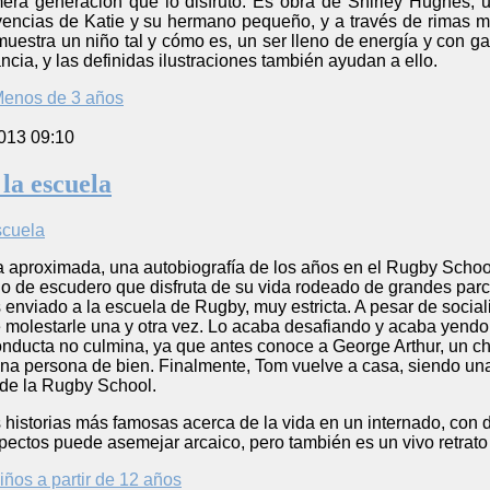
mera generación que lo disfrutó. Es obra de Shirley Hughes, 
vivencias de Katie y su hermano pequeño, y a través de rimas
uestra un niño tal y cómo es, un ser lleno de energía y con g
ncia, y las definidas ilustraciones también ayudan a ello.
enos de 3 años
013 09:10
la escuela
ma aproximada, una autobiografía de los años en el Rugby Scho
hijo de escudero que disfruta de su vida rodeado de grandes 
 enviado a la escuela de Rugby, muy estricta. A pesar de sociali
 molestarle una y otra vez. Lo acaba desafiando y acaba yendo
nducta no culmina, ya que antes conoce a George Arthur, un ch
 una persona de bien. Finalmente, Tom vuelve a casa, siendo u
r de la Rugby School.
s historias más famosas acerca de la vida en un internado, con 
spectos puede asemejar arcaico, pero también es un vivo retrato 
iños a partir de 12 años