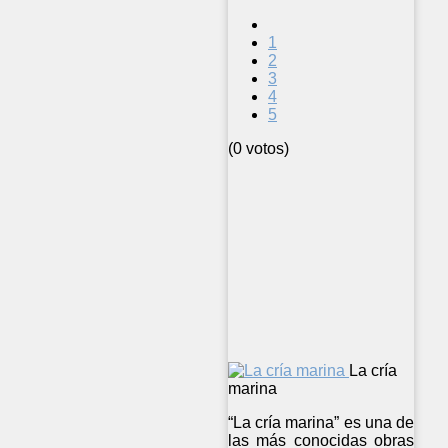
1
2
3
4
5
(0 votos)
La cría
marina
“La cría marina” es una de
las más conocidas obras