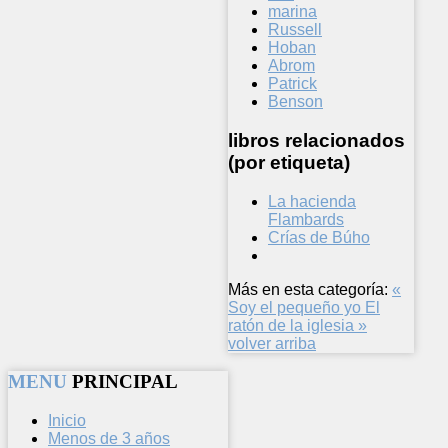
marina
Russell
Hoban
Abrom
Patrick
Benson
libros relacionados
(por etiqueta)
La hacienda
Flambards
Crías de Búho
Más en esta categoría:
«
Soy el pequeño yo
El
ratón de la iglesia »
volver arriba
MENU
PRINCIPAL
Inicio
Menos de 3 años