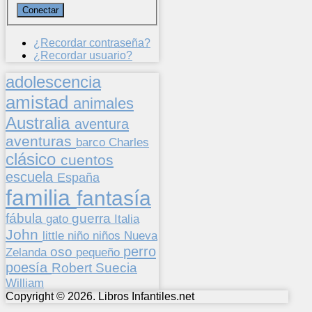
¿Recordar contraseña?
¿Recordar usuario?
adolescencia
amistad
animales
Australia
aventura
aventuras
barco
Charles
clásico
cuentos
escuela
España
familia
fantasía
fábula
guerra
gato
Italia
John
niños
little
niño
Nueva
perro
oso
pequeño
Zelanda
poesía
Suecia
Robert
William
Copyright © 2026. Libros Infantiles.net