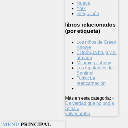
Nueva
York
integración
libros relacionados
(por etiqueta)
Los niños de Green
Knowe
El león, la bruja y el
armario
Mi amigo Johnny
Los tripulantes del
Sentinel
Tulku: La
reencarnación
Más en esta categoría:
«
De verdad que no podía
Stina »
volver arriba
MENU
PRINCIPAL