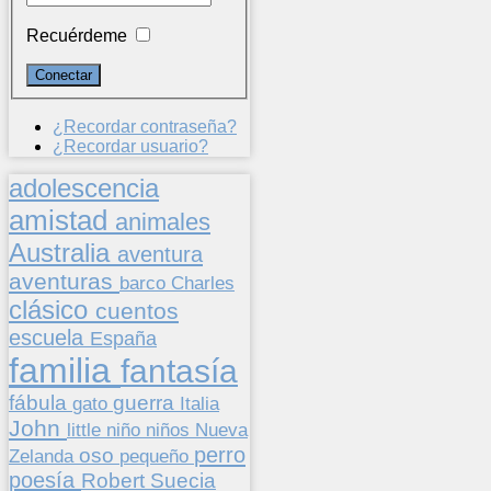
Recuérdeme
¿Recordar contraseña?
¿Recordar usuario?
adolescencia
amistad
animales
Australia
aventura
aventuras
barco
Charles
clásico
cuentos
escuela
España
familia
fantasía
fábula
guerra
gato
Italia
John
niños
little
niño
Nueva
perro
oso
pequeño
Zelanda
poesía
Suecia
Robert